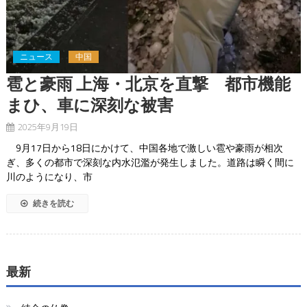
ニュース
中国
雹と豪雨 上海・北京を直撃 都市機能
まひ、車に深刻な被害
2025年9月19日
9月17日から18日にかけて、中国各地で激しい雹や豪雨が相次
ぎ、多くの都市で深刻な内水氾濫が発生しました。道路は瞬く間に
川のようになり、市
続きを読む
最新