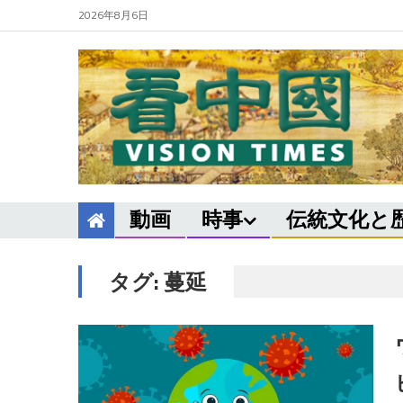
2026年8月6日
動画
時事
伝統文化と
タグ:
蔓延