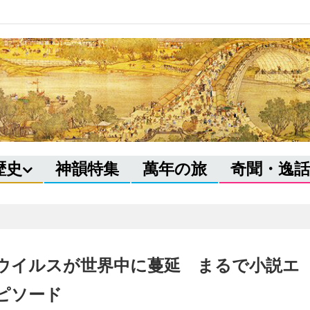
歴史
神韻特集
萬年の旅
奇聞・逸話
ウイルスが世界中に蔓延 まるで小説エ
ピソード