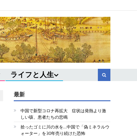
ライフと人生
最新
中国で新型コロナ再拡大 症状は発熱より激
しい咳、患者たちの悲鳴
拾ったゴミに川の水を…中国で「偽ミネラルウ
ォーター」を30年売り続けた恐怖