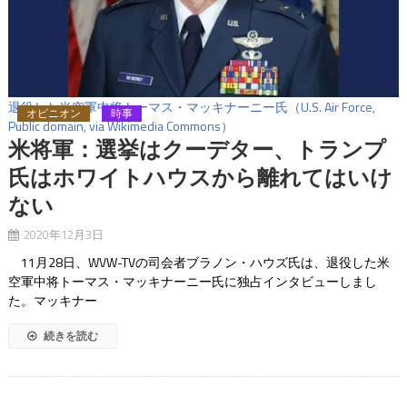
退役した米空軍中将トーマス・マッキナーニー氏（U.S. Air Force,
オピニオン
時事
Public domain, via Wikimedia Commons）
米将軍：選挙はクーデター、トランプ
氏はホワイトハウスから離れてはいけ
ない
2020年12月3日
11月28日、WVW-TVの司会者ブラノン・ハウズ氏は、退役した米
空軍中将トーマス・マッキナーニー氏に独占インタビューしまし
た。マッキナー
続きを読む