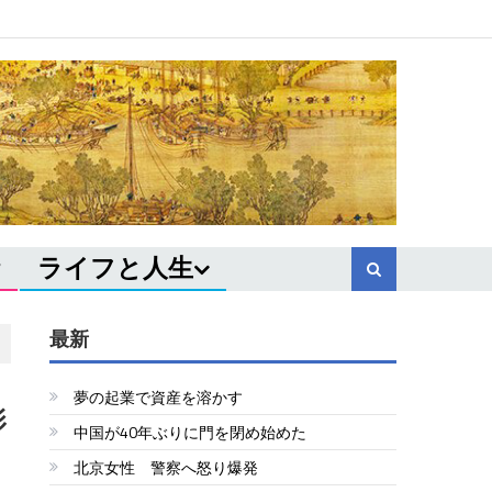
ライフと人生
最新
夢の起業で資産を溶かす
影
中国が40年ぶりに門を閉め始めた
北京女性 警察へ怒り爆発