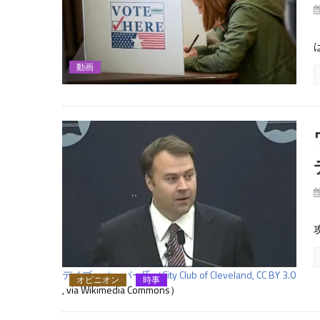
動画
デイブ・ペッパー氏（City Club of Cleveland,
CC BY 3.0
オピニオン
時事
, via Wikimedia Commons）