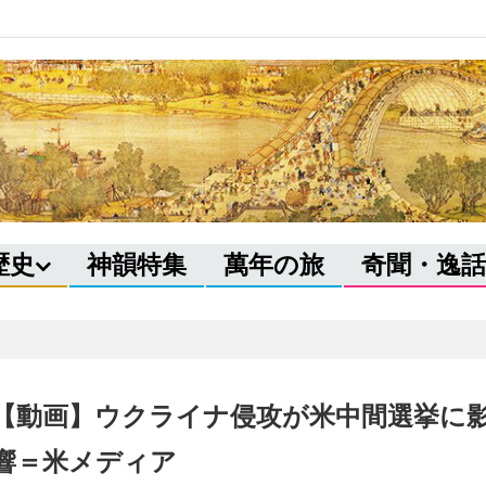
歴史
神韻特集
萬年の旅
奇聞・逸話
【動画】ウクライナ侵攻が米中間選挙に
響＝米メディア