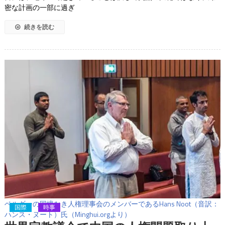
密な計画の一部に過ぎ
続きを読む
ベルギーの国境なき人権理事会のメンバーであるHans Noot（音訳：
国際
時事
ハンス・ヌート）氏（Minghui.orgより）