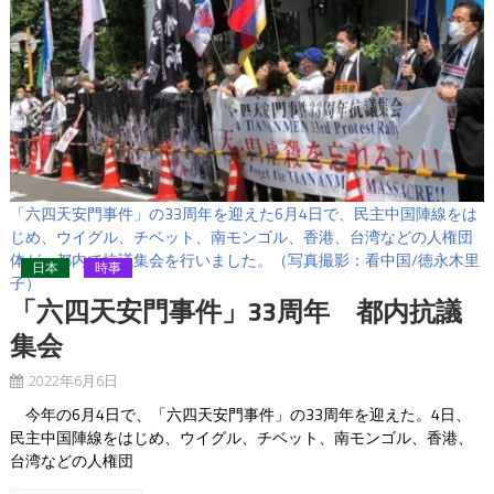
「六四天安門事件」の33周年を迎えた6月4日で、民主中国陣線をは
じめ、ウイグル、チベット、南モンゴル、香港、台湾などの人権団
体が、都内で抗議集会を行いました。（写真撮影：看中国/徳永木里
日本
時事
子）
「六四天安門事件」33周年 都内抗議
集会
2022年6月6日
今年の6月4日で、「六四天安門事件」の33周年を迎えた。4日、
民主中国陣線をはじめ、ウイグル、チベット、南モンゴル、香港、
台湾などの人権団