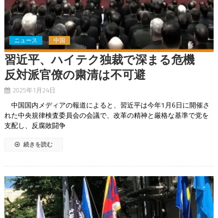
ニュース
中国
習近平、ハイテク独裁で深まる危機
反対派官僚の粛清は不可避
2025年1月24日
中国国内メディアの報道によると、習近平は今年1月6日に開催さ
れた中央規律検査委員会の会議で、改革の精神と厳格な基準で党を
支配し、反腐敗闘争
続きを読む