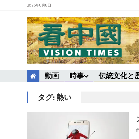
2026年8月8日
動画
時事
伝統文化と
タグ:
熱い