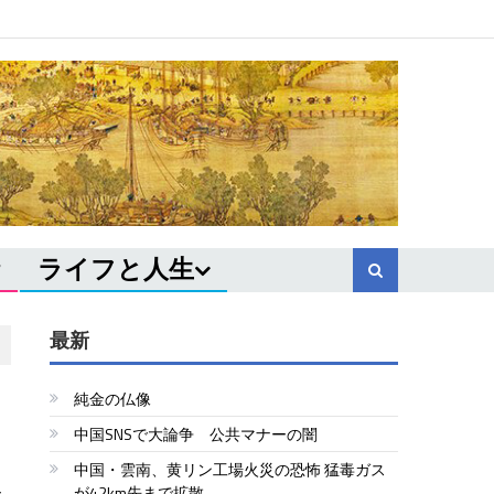
ライフと人生
最新
純金の仏像
中国SNSで大論争 公共マナーの闇
中国・雲南、黄リン工場火災の恐怖 猛毒ガス
が42km先まで拡散