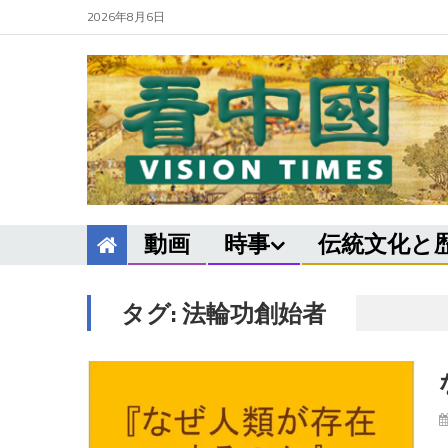
2026年8月6日
動画
時事
伝統文化と
タグ:
法輪功創始者