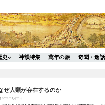
歴史
神韻特集
萬年の旅
奇聞・逸話
なぜ人類が存在するのか
2023年1月25日