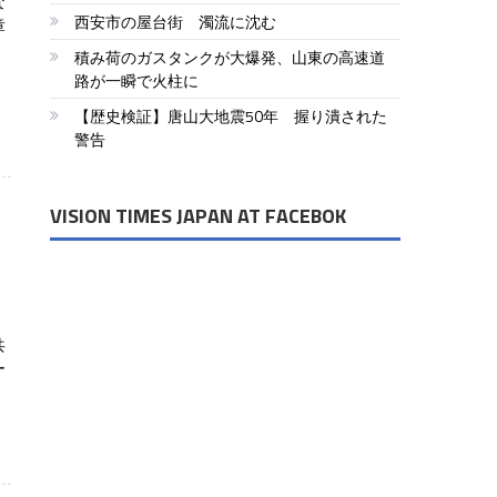
な
西安市の屋台街 濁流に沈む
章
積み荷のガスタンクが大爆発、山東の高速道
路が一瞬で火柱に
【歴史検証】唐山大地震50年 握り潰された
警告
VISION TIMES JAPAN AT FACEBOK
よ
共
ー