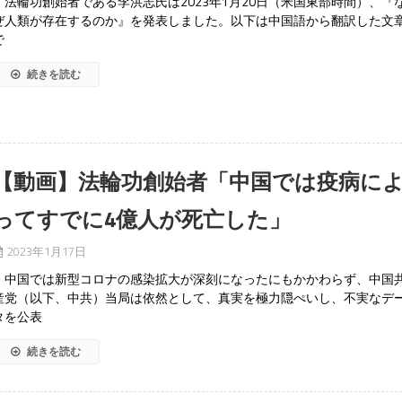
法輪功創始者である李洪志氏は2023年1月20日（米国東部時間）、『
ぜ人類が存在するのか』を発表しました。以下は中国語から翻訳した文
で
続きを読む
【動画】法輪功創始者「中国では疫病に
ってすでに4億人が死亡した」
2023年1月17日
中国では新型コロナの感染拡大が深刻になったにもかかわらず、中国
産党（以下、中共）当局は依然として、真実を極力隠ぺいし、不実なデ
タを公表
続きを読む