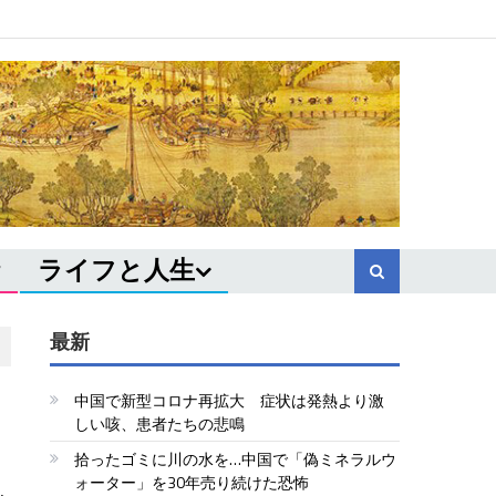
ライフと人生
最新
中国で新型コロナ再拡大 症状は発熱より激
しい咳、患者たちの悲鳴
拾ったゴミに川の水を…中国で「偽ミネラルウ
ォーター」を30年売り続けた恐怖