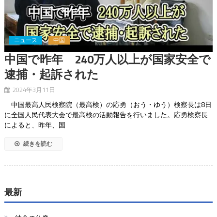
ニュース
中国
中国で昨年 240万人以上が国家安全で
逮捕・起訴された
2024年3月11日
中国最高人民検察院（最高検）の応勇（おう・ゆう）検察長は8日
に全国人民代表大会で最高検の活動報告を行いました。応勇検察長
によると、昨年、国
続きを読む
最新