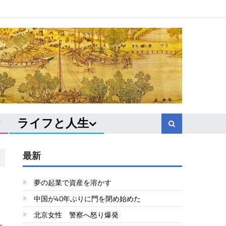
ライフと人生
最新
夢の起業で資産を溶かす
中国が40年ぶりに門を閉め始めた
北京女性 警察へ怒り爆発