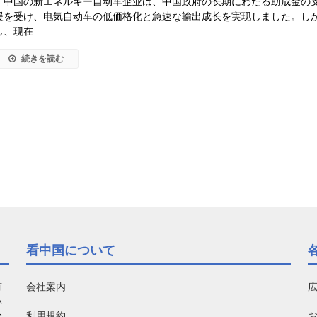
中国の新エネルギー自动车企业は、中国政府の长期にわたる助成金の
援を受け、电気自动车の低価格化と急速な输出成长を実现しました。し
し、现在
続きを読む
看中国について
有
会社案内
い
利用規約
お