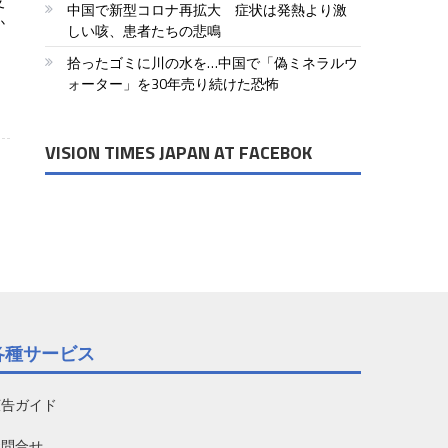
支
中国で新型コロナ再拡大 症状は発熱より激
か
しい咳、患者たちの悲鳴
拾ったゴミに川の水を…中国で「偽ミネラルウ
ォーター」を30年売り続けた恐怖
VISION TIMES JAPAN AT FACEBOK
各種サービス
広告ガイド
お問合せ