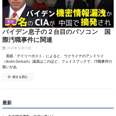
動画
バイデン息子の２台目のパソコン 国
際汚職事件に関連
2020年10月23日
英紙「デイリーポスト」によると、ウクライナのアンドリイ
（Andrii Derkach）議員はこのほど、フェイスブックで、汚職事件の
疑いがあ
続きを読む
最新