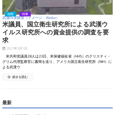
国際
時事
武漢P4実験室（イメージ：Weibo）
米議員、国立衛生研究所による武漢ウ
イルス研究所への資金提供の調査を要
求
2021年3月1日
米共和党議員28人は23日、米保健福祉省（HHS）のクリスティ・
グリム代理監察官に書簡を送り、アメリカ国立衛生研究所（NIH）に
よる武漢ウ
続きを読む
最新