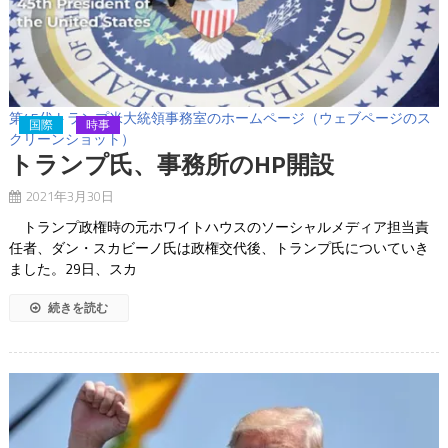
第45代トランプ米大統領事務室のホームページ（ウェブページのス
国際
時事
クリーンショット）
トランプ氏、事務所のHP開設
2021年3月30日
トランプ政権時の元ホワイトハウスのソーシャルメディア担当責
任者、ダン・スカビーノ氏は政権交代後、トランプ氏についていき
ました。29日、スカ
続きを読む