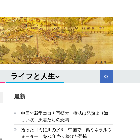
ライフと人生
最新
中国で新型コロナ再拡大 症状は発熱より激
しい咳、患者たちの悲鳴
拾ったゴミに川の水を…中国で「偽ミネラルウ
ォーター」を30年売り続けた恐怖