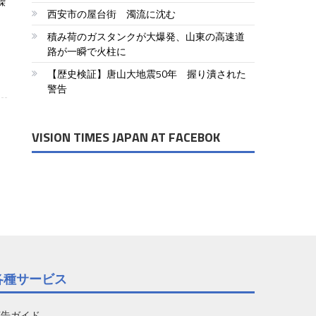
繰
西安市の屋台街 濁流に沈む
、
積み荷のガスタンクが大爆発、山東の高速道
路が一瞬で火柱に
【歴史検証】唐山大地震50年 握り潰された
警告
VISION TIMES JAPAN AT FACEBOK
各種サービス
広告ガイド