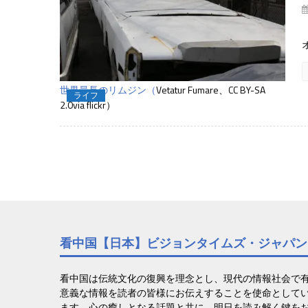
世界最長のリムジン
Vetatur Fumare、
CC BY-SA
（
ライフ
2.0
via flickr
）
看中国【日本】ビジョンタイムズ・ジャパン
看中国は伝統文化の復興を理念とし、現代の情報社会で
意義な情報を読者の皆様にお伝えすることを使命として
ます。心の癒しとなる話題と共に、明日を読み解く鍵を