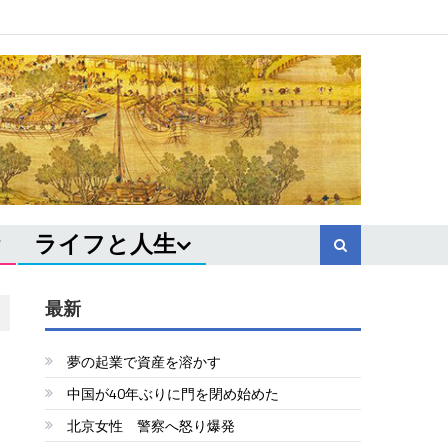
ライフと人生
最新
夢の起業で資産を溶かす
中国が40年ぶりに門を閉め始めた
北京女性 警察へ怒り爆発