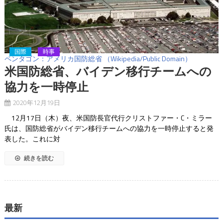
国際
時事
ペンタゴン：アメリカ国防総省 （Wikipedia/Public Domain）
米国防総省、バイデン移行チームへの
協力を一時停止
2020年12月19日
12月17日（木）夜、米国防長官代行クリストファー・C・ミラー
氏は、国防総省がバイデン移行チームへの協力を一時停止すると発
表した。これに対
続きを読む
最新