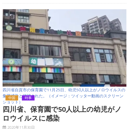
四川省自貢市の保育園で11月25日、幼児50人以上がノロウイルスの
集団感染と確認された。（イメージ：ツイッター動画のスクリーン
中国
時事
ショット）
四川省、保育園で50人以上の幼児がノ
ロウイルスに感染
2020年11月30日