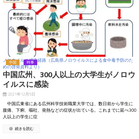
ノロウイルス感染経路（広島県ノロウイルスによる食中毒予防のた
中国
時事
めの啓発資料より）
中国広州、300人以上の大学生がノロウ
イルスに感染
2021年12月5日
中国広東省にある広州科学技術職業大学では、数日前から学生に
腹痛、下痢、嘔吐、発熱などの症状が出ている。これまでに延べ300
人以上の学生に症
続きを読む