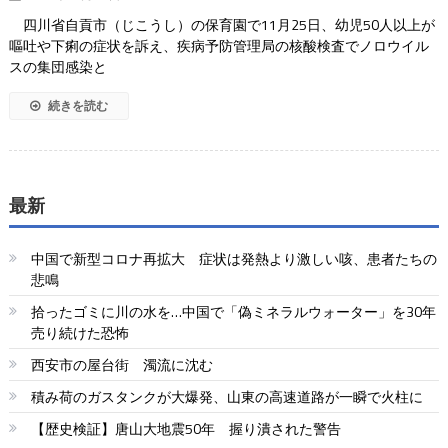
四川省自貢市（じこうし）の保育園で11月25日、幼児50人以上が
嘔吐や下痢の症状を訴え、疾病予防管理局の核酸検査でノロウイル
スの集団感染と
続きを読む
最新
中国で新型コロナ再拡大 症状は発熱より激しい咳、患者たちの
悲鳴
拾ったゴミに川の水を…中国で「偽ミネラルウォーター」を30年
売り続けた恐怖
西安市の屋台街 濁流に沈む
積み荷のガスタンクが大爆発、山東の高速道路が一瞬で火柱に
【歴史検証】唐山大地震50年 握り潰された警告