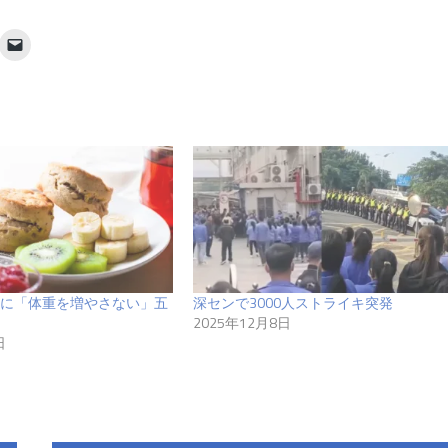
に「体重を増やさない」五
深センで3000人ストライキ突発
2025年12月8日
日