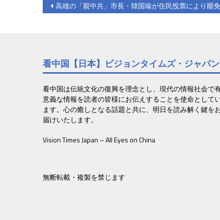
投
高雄の「親中共」市長・韓国瑜が住民投票により罷
稿
ナ
ビ
看中国【日本】ビジョンタイムズ・ジャパン
ゲ
ー
看中国は伝統文化の復興を理念とし、現代の情報社会で
意義な情報を読者の皆様にお伝えすることを使命として
シ
ます。心の癒しとなる話題と共に、明日を読み解く鍵を
届けいたします。
ョ
Vision Times Japan – All Eyes on China
ン
無断転載・複製を禁じます