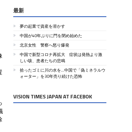
最新
夢の起業で資産を溶かす
中国が40年ぶりに門を閉め始めた
北京女性 警察へ怒り爆発
中国で新型コロナ再拡大 症状は発熱より激
像
しい咳、患者たちの悲鳴
、
拾ったゴミに川の水を…中国で「偽ミネラルウ
置
ォーター」を30年売り続けた恐怖
VISION TIMES JAPAN AT FACEBOK
っ
議
除