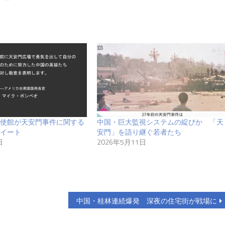
使館が天安門事件に関する
中国・巨大監視システムの綻びか 「天
イート
安門」を語り継ぐ若者たち
日
2026年5月11日
中国・桂林連続爆発 深夜の住宅街が戦場に