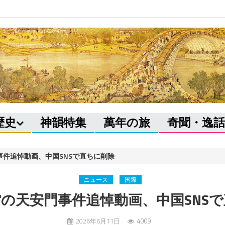
歴史
神韻特集
萬年の旅
奇聞・逸話
事件追悼動画、中国SNSで直ちに削除
ニュース
国際
の天安門事件追悼動画、中国SNS
2026年6月11日
4009