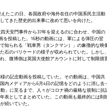
を迎えたこの日、各国政府や海外在住の中国系民主活動
してきた歴史的出来事に改めて思いを向けた。
六四天安門事件から37年を迎えるのに合わせ、中国の
画を投稿した。16秒の動画には、軍による弾圧の翌
で知られる「戦車男（タンクマン）」の象徴的な映
た石のバリケードの様子が収められていた。しかし
れ、微博側は英国大使館アカウントに対して制限措
も同様の記念動画を投稿していた。その動画は、中国共
国内メディアから6月4日の記憶をどのように消し去
紙運動」に至るまで、人々がコロナ禍の厳格な規制に抗
年表としてまとめていた。この動画も最終的には削
態が続いていた。