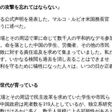
の攻撃を忘れてはならない」
る公式声明を発表した。マルコ・ルビオ米国務長官
うに述べた。
広場とその周辺で軍に命じて数千人の平和的なデモ参
す。命を落とした中国の学生、労働者、その他の市民
敗に対する責任追及を求めて集まっていました。私
す。いかなる検閲も過去を消し去ることはできませ
利を守るために犠牲になった人々は、いつの日か正
世代が育っている
門広場とその周辺で民主改革を求めていた学生や市民ら
中国政府は死者数を319人としているが、独立系研究
数ははるかに多く、数千人規模に上る可能性がある