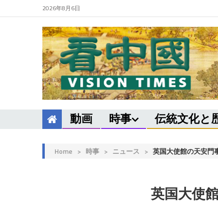
2026年8月6日
動画
時事
伝統文化と
Home
>
時事
>
ニュース
>
英国大使館の天安門
英国大使館