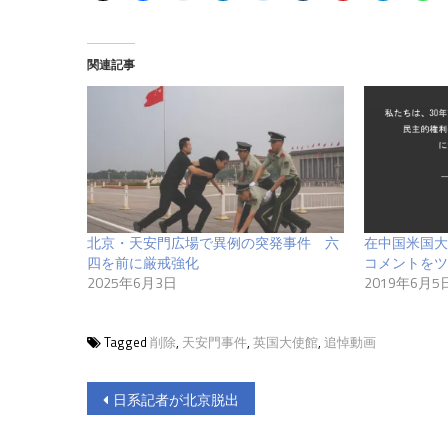
関連記事
北京・天安門広場で異例の突発事件 六
在中国米国大
四を前に厳戒強化
コメントをツ
2025年6月3日
2019年6月5
Tagged
削除
,
天安門事件
,
英国大使館
,
追悼動画
投
日系記者が北京脱出
稿