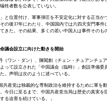
犠牲者数を公表していない。
」と位置付け、軍事弾圧を不安定化に対する正当か
その後37年にわたり、中国国内では六四天安門事件
てきた。その結果、多くの若い中国人は事件そのも
命議会設立に向けた動きを開始
王丹（ワン・ダン）、陳闖創（チェン・チュアンチュ
よって設立された「中国議会（臨時）」創設準備委
た。声明は次のように述べている。
中国共産党は独裁的な専制政治を維持するために軍を
。今日に至るまで、中国共産党当局は歴史の真実を
する迫害を続けている。」