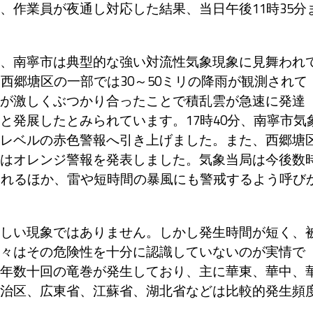
、作業員が夜通し対応した結果、当日午後11時35分
、南寧市は典型的な強い対流性気象現象に見舞われ
西郷塘区の一部では30～50ミリの降雨が観測されて
が激しくぶつかり合ったことで積乱雲が急速に発達
と発展したとみられています。17時40分、南寧市気
レベルの赤色警報へ引き上げました。また、西郷塘
はオレンジ警報を発表しました。気象当局は今後数
されるほか、雷や短時間の暴風にも警戒するよう呼び
しい現象ではありません。しかし発生時間が短く、
々はその危険性を十分に認識していないのが実情で
年数十回の竜巻が発生しており、主に華東、華中、
治区、広東省、江蘇省、湖北省などは比較的発生頻