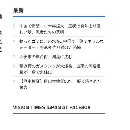
最新
強
中国で新型コロナ再拡大 症状は発熱より激
送
しい咳、患者たちの悲鳴
光
拾ったゴミに川の水を…中国で「偽ミネラルウ
ォーター」を30年売り続けた恐怖
発
西安市の屋台街 濁流に沈む
積み荷のガスタンクが大爆発、山東の高速道
路が一瞬で火柱に
【歴史検証】唐山大地震50年 握り潰された
警告
VISION TIMES JAPAN AT FACEBOK