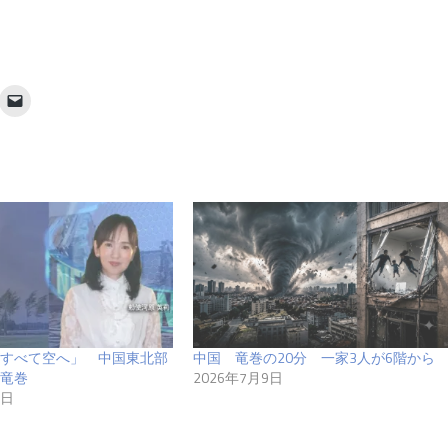
すべて空へ」 中国東北部
中国 竜巻の20分 一家3人が6階から
竜巻
2026年7月9日
5日