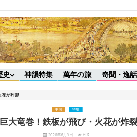
歴史
神韻特集
萬年の旅
奇聞・逸話
火花が炸裂
中国
特集
巨大竜巻！鉄板が飛び・火花が炸
2026年6月9日
607