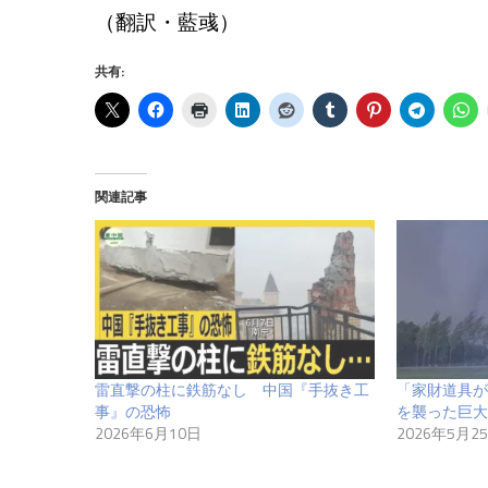
（翻訳・藍彧）
共有:
関連記事
雷直撃の柱に鉄筋なし 中国『手抜き工
「家財道具が
事』の恐怖
を襲った巨大
2026年6月10日
2026年5月2