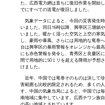
た。広西電力網は直ちに復旧作業を開始し
でにすべての送電が復旧しました。
気象データによると、今回の災害発生時
いました。同日16時以降、興寧区三塘鎮や
いました。暖かく湿った空気と上空の寒気
し、豪雨や暴風、さらには局地的な竜巻へ
台は興寧区の暴雨警報をオレンジから最高
にも赤色警報を発令し、青秀区と良慶区に
間で局地的に50ミリを超える降雨が予想
けました。
近年、中国では竜巻そのものは決して珍
害範囲も比較的限定されるため、多くの人
す。中国の気象当局によると、中国では毎
南地域に集中しています。広西チワン族自
の高い地域とされています。