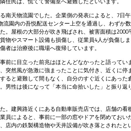
隣住民は、慌てて警備室へ避難したといいます。
る南天物流園でした。企業側の発表によると、7日午
が物流園内の吾悦配送センター上空を通過し、わずか数
た。屋根の大部分が吹き飛ばされ、被害面積は2000
貨物やスマート設備も損傷し、従業員4人が負傷しま
傷者は治療後に職場へ復帰しています。
事前に目立った前兆はほとんどなかったと語ってい
、突然風が急激に強まったことに気付き、近くに停
すると避難して間もなく、自分のすぐ近くにあった
。男性は後になって「本当に命拾いした」と振り返
た。建興路近くにある自動車販売店では、店舗の看
業員によると、事前に一部の窓やドアを閉めておい
、店内の鉄製構造物や天井設備が吹き落とされたと