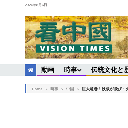
2026年8月6日
動画
時事
伝統文化と
Home
>
時事
>
中国
>
巨大竜巻！鉄板が飛び・