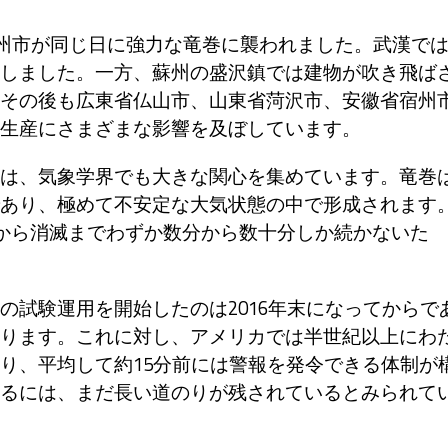
蘇州市が同じ日に強力な竜巻に襲われました。武漢で
しました。一方、蘇州の盛沢鎮では建物が吹き飛ば
その後も広東省仏山市、山東省菏沢市、安徽省宿州
生産にさまざまな影響を及ぼしています。
は、気象学界でも大きな関心を集めています。竜巻
あり、極めて不安定な大気状態の中で形成されます
生から消滅までわずか数分から数十分しか続かないた
試験運用を開始したのは2016年末になってからで
ります。これに対し、アメリカでは半世紀以上にわ
り、平均して約15分前には警報を発令できる体制が
るには、まだ長い道のりが残されているとみられて