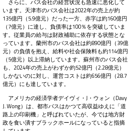
さらに、バス会社の経営状況も急速に悪化して
います。
天津市のバス会社は2022年の売上が約
135億円（5.9億元）だった一方、赤字は約160億円
（7億元）に達し、負債率は100％を突破していま
す。従業員の給与は財政補助に依存する状態とな
っています。
蘭州市のバス会社は約890億円（39億
元）の負債を抱え、給料や社会保険料も約114億円
（5億元）以上滞納しています。
蘇州市のバス会社
も、2024年の売上がわずか約52億円（2.28億元）
しかないのに対し、運営コストは約656億円（28.7
億元）にも達しています。
アメリカの経済学者デイヴィ・J・ウォン（Davy
J. Wong）は、都市バスはかつて高収益ゆえに「道
路上の印刷機」と呼ばれていたが、今では地方財
政を食い潰すブラックホールになっていると指摘
しています。