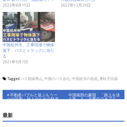
2022年8月15日
2022年12月29日
中国杭州市、工事現場で物体
落下 バスとトラックに当た
る
2021年9月7日
Tagged
バス路線廃止
,
中国のバス会社
,
中国経済の低迷
,
運転手抗議
投
不動産バブルと並ぶもう一
中国南部の豪雨 「路上を泳
ぐ魚」と「大量のゴキブリ」
つの詐欺：役人のための鉄道
稿
が発生
開発
ナ
最新
ビ