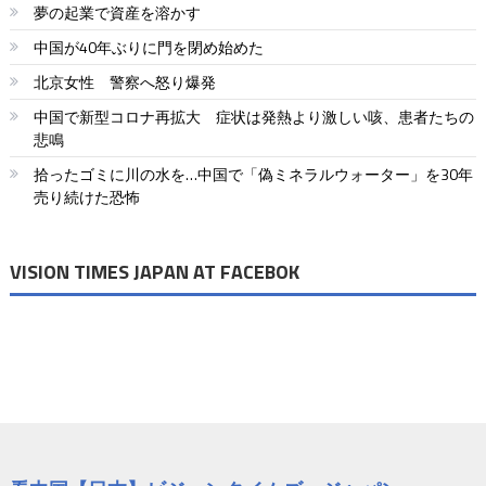
夢の起業で資産を溶かす
ゲ
中国が40年ぶりに門を閉め始めた
ー
北京女性 警察へ怒り爆発
シ
中国で新型コロナ再拡大 症状は発熱より激しい咳、患者たちの
ョ
悲鳴
拾ったゴミに川の水を…中国で「偽ミネラルウォーター」を30年
ン
売り続けた恐怖
VISION TIMES JAPAN AT FACEBOK