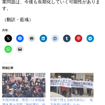
業問題は、今後も長期化していく可能性がありま
す。
（翻訳・藍彧）
共有:
関連記事
中国河南省、県営バス全路線
中国で増える給与未払い 地
運休 数カ月間「無給運行」中
方政府は破産したか