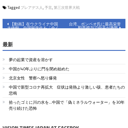
Tagged
プレアデス人
,
予言
,
第三次世界大戦
投
【動画】在ウクライナ中国
台湾、ポンペオ氏に最高栄誉
勲章授与で中共が激怒
大使館、自国留学生を「全く
稿
支援せず！」
ナ
最新
ビ
夢の起業で資産を溶かす
ゲ
中国が40年ぶりに門を閉め始めた
ー
北京女性 警察へ怒り爆発
シ
中国で新型コロナ再拡大 症状は発熱より激しい咳、患者たちの
ョ
悲鳴
拾ったゴミに川の水を…中国で「偽ミネラルウォーター」を30年
ン
売り続けた恐怖
VISION TIMES JAPAN AT FACEBOK