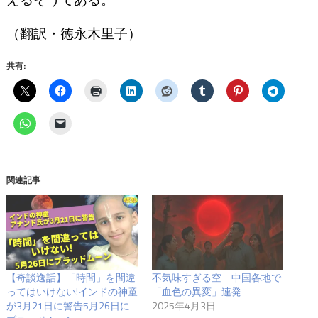
（翻訳・徳永木里子）
共有:
関連記事
【奇談逸話】「時間」を間違
不気味すぎる空 中国各地で
ってはいけない!インドの神童
「血色の異変」連発
が3月21日に警告5月26日に
2025年4月3日