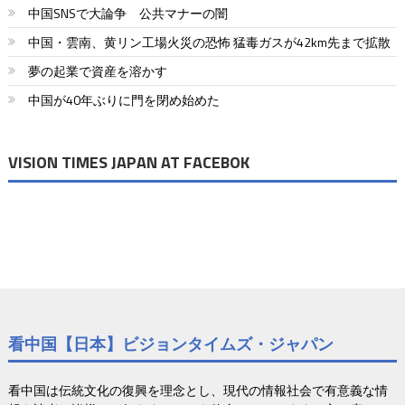
ゲ
中国SNSで大論争 公共マナーの闇
ー
中国・雲南、黄リン工場火災の恐怖 猛毒ガスが42km先まで拡散
シ
夢の起業で資産を溶かす
中国が40年ぶりに門を閉め始めた
ョ
ン
VISION TIMES JAPAN AT FACEBOK
看中国【日本】ビジョンタイムズ・ジャパン
看中国は伝統文化の復興を理念とし、現代の情報社会で有意義な情