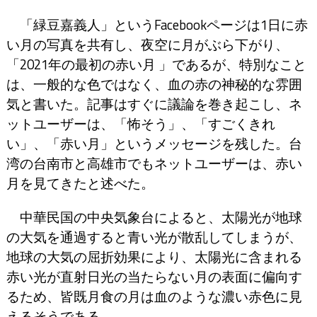
「緑豆嘉義人」というFacebookページは1日に赤
い月の写真を共有し、夜空に月がぶら下がり、
「2021年の最初の赤い月 」であるが、特別なこと
は、一般的な色ではなく、血の赤の神秘的な雰囲
気と書いた。記事はすぐに議論を巻き起こし、ネ
ットユーザーは、「怖そう」、「すごくきれ
い」、「赤い月」というメッセージを残した。台
湾の台南市と高雄市でもネットユーザーは、赤い
月を見てきたと述べた。
中華民国の中央気象台によると、太陽光が地球
の大気を通過すると青い光が散乱してしまうが、
地球の大気の屈折効果により、太陽光に含まれる
赤い光が直射日光の当たらない月の表面に偏向す
るため、皆既月食の月は血のような濃い赤色に見
えるそうである。