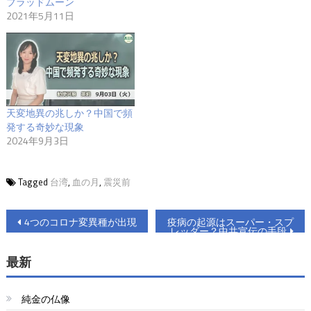
ブラッドムーン
2021年5月11日
天変地異の兆しか？中国で頻
発する奇妙な現象
2024年9月3日
Tagged
台湾
,
血の月
,
震災前
投
4つのコロナ変異種が出現
疫病の起源はスーパー・スプ
レッダー？中共宣伝の手段
稿
最新
ナ
ビ
純金の仏像