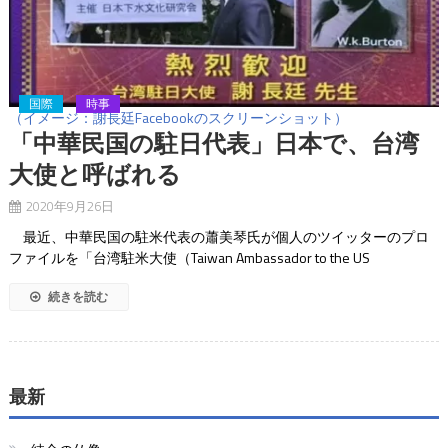
国際
時事
（イメージ：謝長廷Facebookのスクリーンショット）
「中華民国の駐日代表」日本で、台湾
大使と呼ばれる
2020年9月26日
最近、中華民国の駐米代表の蕭美琴氏が個人のツイッターのプロ
ファイルを「台湾駐米大使（Taiwan Ambassador to the US
続きを読む
最新