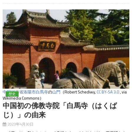
中国河南省洛陽市
白馬寺
の
山門
（Robert Schediwy,
CC BY-SA 3.0
, via
歴史
Wikimedia Commons）
中国初の佛教寺院「白馬寺（はくば
じ）」の由来
2023年4月30日