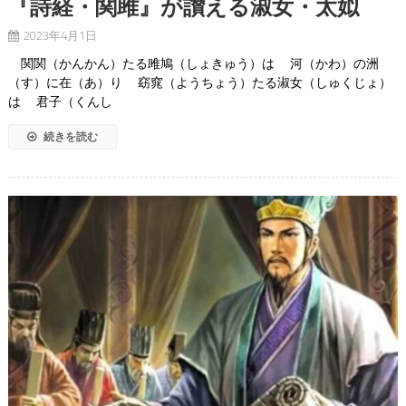
『詩経・関雎』が讃える淑女・太姒
2023年4月1日
関関（かんかん）たる雎鳩（しょきゅう）は 河（かわ）の洲
（す）に在（あ）り 窈窕（ようちょう）たる淑女（しゅくじょ）
は 君子（くんし
続きを読む