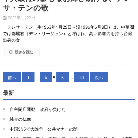
サ・テンの歌
2023年1月22日
テレサ・テン（生1953年1月29日～没1995年5月8日）は、中華圏
では鄧麗君（デン・リージュン）と呼ばれ、高い影響力を持つ台湾
出身の女
続きを読む
投
前へ
1
…
4
5
6
…
18
次へ
稿
最新
の
ペ
自主閉店運動 政府が負けた
ー
純金の仏像
中国SNSで大論争 公共マナーの闇
ジ