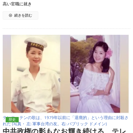
高い官職に就き
続きを読む
テレサ・テンの歌は、1979年以前に「退廃的」という理由に封殺さ
歴史
れた (写真・ 左: 軍事台湾の友。右: パブリック ドメイン)
中共政権の影もなお輝き続ける、テレ