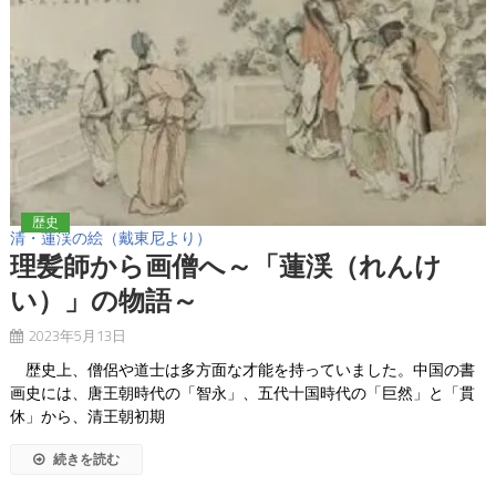
歴史
清・蓮渓の絵（戴東尼より）
理髪師から画僧へ～「蓮渓（れんけ
い）」の物語～
2023年5月13日
歴史上、僧侶や道士は多方面な才能を持っていました。中国の書
画史には、唐王朝時代の「智永」、五代十国時代の「巨然」と「貫
休」から、清王朝初期
続きを読む