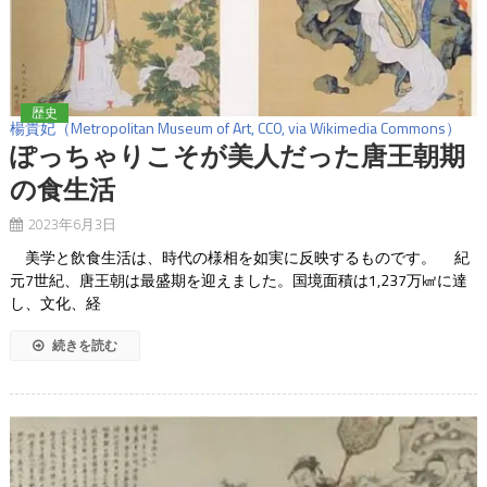
歴史
楊貴妃（Metropolitan Museum of Art, CC0, via Wikimedia Commons）
ぽっちゃりこそが美人だった唐王朝期
の食生活
2023年6月3日
美学と飲食生活は、時代の様相を如実に反映するものです。 紀
元7世紀、唐王朝は最盛期を迎えました。国境面積は1,237万㎢に達
し、文化、経
続きを読む