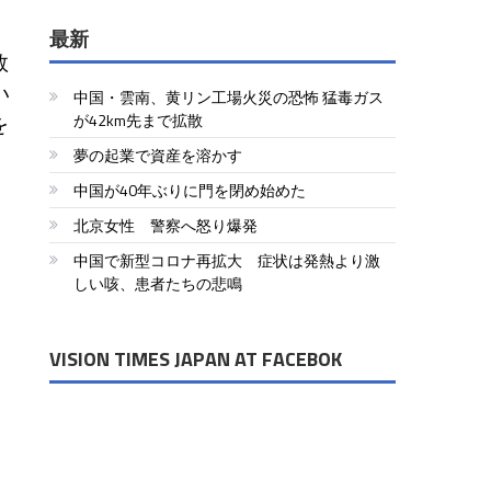
最新
数
い
中国・雲南、黄リン工場火災の恐怖 猛毒ガス
を
が42km先まで拡散
夢の起業で資産を溶かす
中国が40年ぶりに門を閉め始めた
北京女性 警察へ怒り爆発
中国で新型コロナ再拡大 症状は発熱より激
しい咳、患者たちの悲鳴
VISION TIMES JAPAN AT FACEBOK