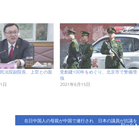
民法院副院長、上官との面
党創建100年をめぐり、北京市で警備増
強
21日
2021年6月15日
在日中国人の母親が中国で連行され 日本の議員が抗議を
行った