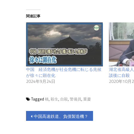
関連記事
中国 経済危機が社会危機に転じる兆候
湖北省高級人
が徐々に顕在化
談後に自殺
2024年9月24日
2020年10月
Tagged
橋
,
殺生
,
自殺
,
警備員
,
重慶
投
中国高速鉄道、負債製造機？
稿