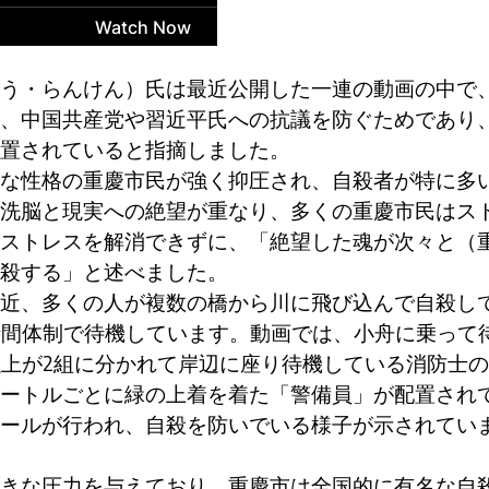
う・らんけん）氏は最近公開した一連の動画の中で
、中国共産党や習近平氏への抗議を防ぐためであり
置されていると指摘しました。
な性格の重慶市民が強く抑圧され、自殺者が特に多
洗脳と現実への絶望が重なり、多くの重慶市民はス
ストレスを解消できずに、「絶望した魂が次々と（
殺する」と述べました。
近、多くの人が複数の橋から川に飛び込んで自殺し
時間体制で待機しています。動画では、小舟に乗って
以上が2組に分かれて岸辺に座り待機している消防士の
ートルごとに緑の上着を着た「警備員」が配置され
ールが行われ、自殺を防いでいる様子が示されてい
きな圧力を与えており、重慶市は全国的に有名な自