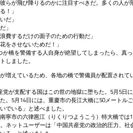
彼らが飛び降りるのかに注目すべきだ。多くの人が
る！」
いだ」
だ」
浪費するだけの面子のための行動だ」
花をさせないためだ！」
つか橋を警備する人自身が絶望してしまったら、真っ
トしました。
が増えているため、各地の橋で警備員が配置されて
党が支配する国はこの世の地獄に堕ちた。5月5日に
。5月14日には、重慶市の長江大橋に50メートル
いでいる」と述べました。
南寧市の六律邕江（りくりつようこう）特大橋では1
た。ネットユーザーは「中国共産党の政治的圧力、社