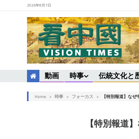
2026年8月7日
動画
時事
伝統文化と
Home
>
時事
>
フォーカス
>
【特別報道】なぜ
【特別報道】