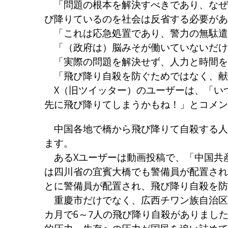
「問題の根本を解決すべきであり、なぜ
び降りているのを社会は反省する必要があ
「これは応急処置であり、警力の無駄遣
「（政府は）脳みそが働いていないだけ
「実際の問題を解決せず、人力と時間を
「飛び降り自殺を防ぐためではなく、献
X（旧ツイッター）のユーザーは、「い
先に飛び降りてしまうかもね！」とコメン
中国各地で橋から飛び降りて自殺する人
ます。
あるXユーザーは動画投稿で、「中国共産
は四川省の宜賓大橋でも警備員が配置された
とに警備員が配置され、飛び降り自殺を防
重慶市だけでなく、広西チワン族自治区
カ月で6～7人の飛び降り自殺がありまし