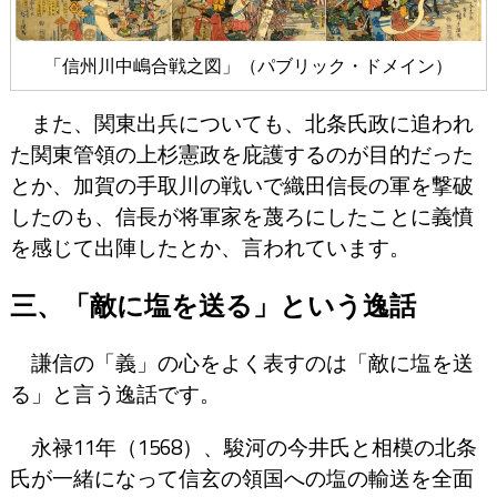
「信州川中嶋合戦之図」（パブリック・ドメイン）
また、関東出兵についても、北条氏政に追われ
た関東管領の上杉憲政を庇護するのが目的だった
とか、加賀の手取川の戦いで織田信長の軍を撃破
したのも、信長が将軍家を蔑ろにしたことに義憤
を感じて出陣したとか、言われています。
三、「敵に塩を送る」という逸話
謙信の「義」の心をよく表すのは「敵に塩を送
る」と言う逸話です。
永禄11年（1568）、駿河の今井氏と相模の北条
氏が一緒になって信玄の領国への塩の輸送を全面