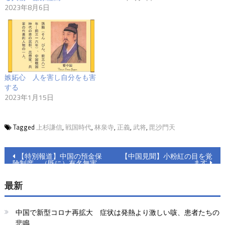
2023年8月6日
嫉妬心 人を害し自分をも害
する
2023年1月15日
Tagged
上杉謙信
,
戦国時代
,
林泉寺
,
正義
,
武将
,
毘沙門天
投
【特別報道】中国の預金保
【中国見聞】小粉紅の目を覚
ます
険制度、（既に）有名無実
稿
最新
ナ
ビ
中国で新型コロナ再拡大 症状は発熱より激しい咳、患者たちの
悲鳴