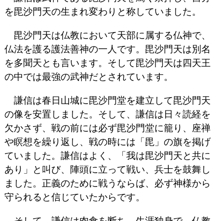
を毘沙門天の生まれ変わりと称していました。
毘沙門天は仏教において天部に属する仏神で、
仏法を護る護法善神の一人です。毘沙門天は別名
を多聞天とも言います。そして毘沙門天は四天王
の中では最強の武神だとされています。
謙信は春日山城に毘沙門堂を建立して毘沙門天
の像を安置しました。そして、謙信は日々読経を
欠かさず、戦の前には必ず毘沙門堂に籠り、座禅
や瞑想を繰り返し、戦の時には「毘」の旗を掲げ
ていました。謙信はよく、「我は毘沙門天と共に
あり」と叫び、陣頭に立って戦い、兵士を鼓舞し
ました。正義のために戦うならば、必ず神様から
守られると信じていたからです。
そして、謙信は肉食を断ち、生涯独身で、仏教