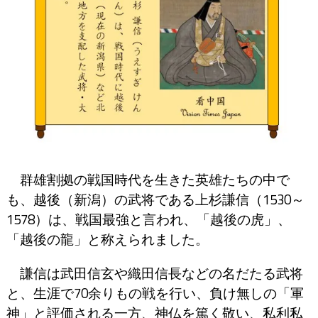
群雄割拠の戦国時代を生きた英雄たちの中で
も、越後（新潟）の武将である上杉謙信（1530～
1578）は、戦国最強と言われ、「越後の虎」、
「越後の龍」と称えられました。
謙信は武田信玄や織田信長などの名だたる武将
と、生涯で70余りもの戦を行い、負け無しの「軍
神」と評価される一方、神仏を篤く敬い、私利私