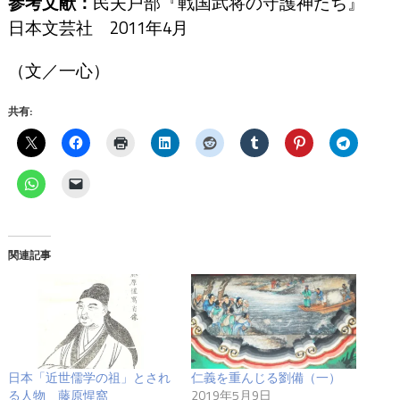
参考文献：
民夫戸部『戦国武将の守護神たち』
日本文芸社 2011年4月
（文／一心）
共有:
関連記事
日本「近世儒学の祖」とされ
仁義を重んじる劉備（一）
る人物 藤原惺窩
2019年5月9日