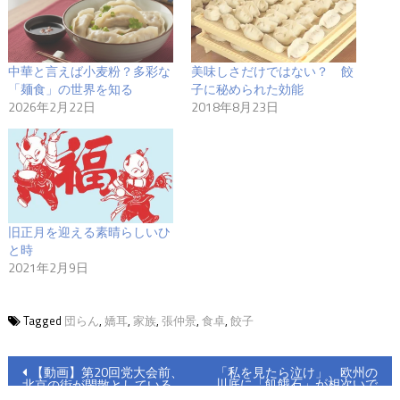
中華と言えば小麦粉？多彩な
美味しさだけではない？ 餃
「麺食」の世界を知る
子に秘められた効能
2026年2月22日
2018年8月23日
旧正月を迎える素晴らしいひ
と時
2021年2月9日
Tagged
団らん
,
嬌耳
,
家族
,
張仲景
,
食卓
,
餃子
投
【動画】第20回党大会前、
「私を見たら泣け」、欧州の
川底に「飢餓石」が相次いで
北京の街が閑散としている
出現