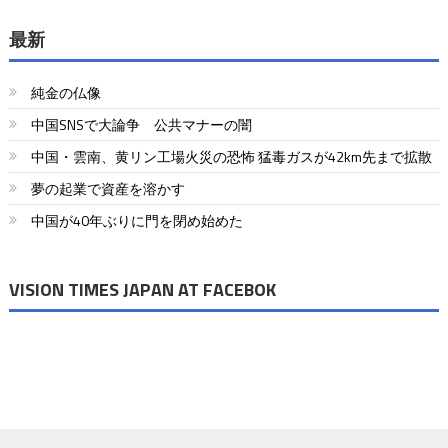
稿
ナ
最新
ビ
純金の仏像
ゲ
中国SNSで大論争 公共マナーの闇
ー
中国・雲南、黄リン工場火災の恐怖 猛毒ガスが42km先まで拡散
シ
夢の起業で資産を溶かす
ョ
中国が40年ぶりに門を閉め始めた
ン
VISION TIMES JAPAN AT FACEBOK