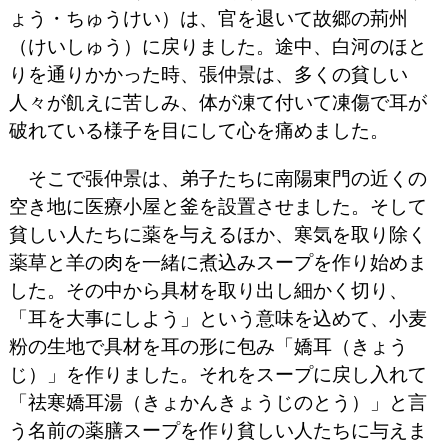
ょう・ちゅうけい）は、官を退いて故郷の荊州
（けいしゅう）に戻りました。途中、白河のほと
りを通りかかった時、張仲景は、多くの貧しい
人々が飢えに苦しみ、体が凍て付いて凍傷で耳が
破れている様子を目にして心を痛めました。
そこで張仲景は、弟子たちに南陽東門の近くの
空き地に医療小屋と釜を設置させました。そして
貧しい人たちに薬を与えるほか、寒気を取り除く
薬草と羊の肉を一緒に煮込みスープを作り始めま
した。その中から具材を取り出し細かく切り、
「耳を大事にしよう」という意味を込めて、小麦
粉の生地で具材を耳の形に包み「嬌耳（きょう
じ）」を作りました。それをスープに戻し入れて
「祛寒嬌耳湯（きょかんきょうじのとう）」と言
う名前の薬膳スープを作り貧しい人たちに与えま