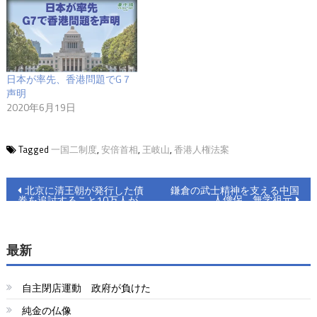
日本が率先、香港問題でG７
声明
2020年6月19日
Tagged
一国二制度
,
安倍首相
,
王岐山
,
香港人権法案
投
北京に清王朝が発行した債
鎌倉の武士精神を支える中国
人僧侶 無学祖元
券を追討すること10万人が
稿
連署し、米政府が必ず対応す
る
ナ
最新
ビ
ゲ
自主閉店運動 政府が負けた
ー
純金の仏像