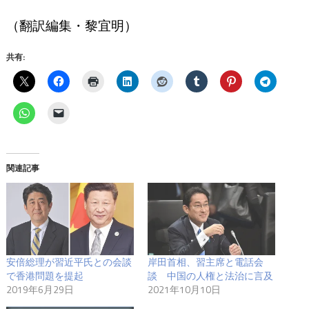
（翻訳編集・黎宜明）
共有:
関連記事
安倍総理が習近平氏との会談
岸田首相、習主席と電話会
で香港問題を提起
談 中国の人権と法治に言及
2019年6月29日
2021年10月10日