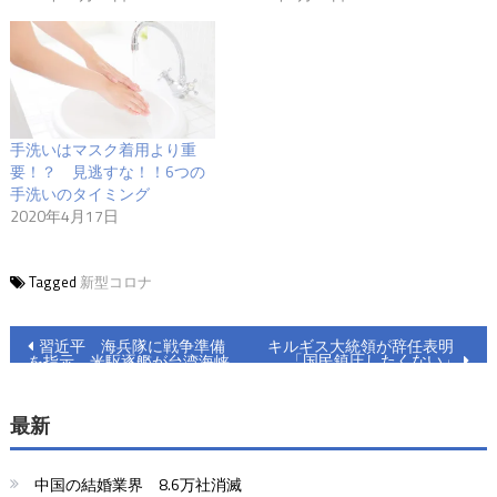
手洗いはマスク着用より重
要！？ 見逃すな！！6つの
手洗いのタイミング
2020年4月17日
Tagged
新型コロナ
投
習近平 海兵隊に戦争準備
キルギス大統領が辞任表明
「国民鎮圧したくない」
を指示 米駆逐艦が台湾海峡
稿
を通過
ナ
最新
ビ
中国の結婚業界 8.6万社消滅