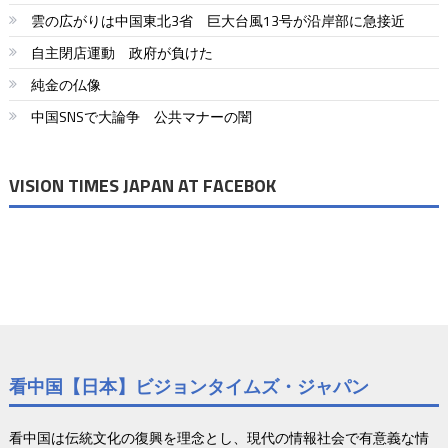
ゲ
雲の広がりは中国東北3省 巨大台風13号が沿岸部に急接近
ー
自主閉店運動 政府が負けた
シ
純金の仏像
ョ
中国SNSで大論争 公共マナーの闇
ン
VISION TIMES JAPAN AT FACEBOK
看中国【日本】ビジョンタイムズ・ジャパン
看中国は伝統文化の復興を理念とし、現代の情報社会で有意義な情