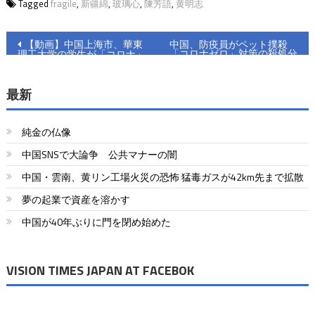
Tagged
fragile
,
新疆綿
,
玻璃心
,
陳芳語
,
黄明志
投
【動画】中国上海市、華東
中国、防疫員がペット撲殺
「コロナゼロ」対策の殺処分
理工大学の学生が「コロナ」
稿
相次ぐ
を作り出した？
ナ
最新
ビ
純金の仏像
ゲ
中国SNSで大論争 公共マナーの闇
ー
中国・雲南、黄リン工場火災の恐怖 猛毒ガスが42km先まで拡散
シ
夢の起業で資産を溶かす
ョ
中国が40年ぶりに門を閉め始めた
ン
VISION TIMES JAPAN AT FACEBOK