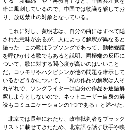
ぐる「新疆綿」や「再教育」など、中国共産党を
暗に風刺しているので、中国では物議を醸してお
り、放送禁止の対象となっている。
これに対し、黄明志は、自分の曲にはすべて隠
された意味があるが、人によって解釈が異なると
語った。この歌はラブソングであって、動物愛護
を呼びかける歌でもあると説明、両極端の反応に
ついて、歌に対する関心度が高いのはいいこと
だ。コウモリやハクビシンが他の問題を暗示して
いるかどうかについて、「私の作品の解釈は人そ
れぞれで、ソングライターは自分の作品を逐語解
釈しようとしないので、ネットユーザー自身の解
読もコミュニケーションの1つである」と述べた。
北京では長年にわたり、政権批判者をブラック
リストに載せてきたため、北京語を話す歌手や映