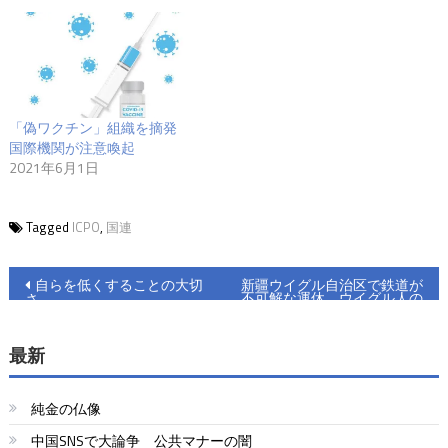
「偽ワクチン」組織を摘発
国際機関が注意喚起
2021年6月1日
Tagged
ICPO
,
国連
投
自らを低くすることの大切
新疆ウイグル自治区で鉄道が
不可解な運休 ウイグル人の
さ
稿
移転のためか
ナ
最新
ビ
純金の仏像
ゲ
中国SNSで大論争 公共マナーの闇