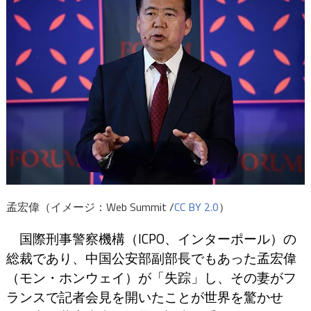
孟宏偉（イメージ：Web Summit /
CC BY 2.0
）
国際刑事警察機構（ICPO、インターポール）の
総裁であり、中国公安部副部長でもあった孟宏偉
（モン・ホンウェイ）が「失踪」し、その妻がフ
ランスで記者会見を開いたことが世界を驚かせ