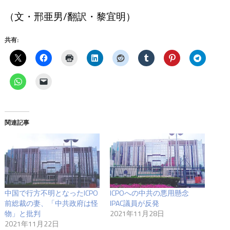
（文・邢亜男/翻訳・黎宜明）
共有:
関連記事
中国で行方不明となったICPO
ICPOへの中共の悪用懸念
前総裁の妻、「中共政府は怪
IPAC議員が反発
物」と批判
2021年11月28日
2021年11月22日