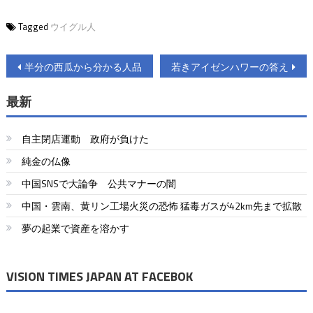
Tagged
ウイグル人
投
半分の西瓜から分かる人品
若きアイゼンハワーの答え
稿
最新
ナ
ビ
自主閉店運動 政府が負けた
ゲ
純金の仏像
中国SNSで大論争 公共マナーの闇
ー
中国・雲南、黄リン工場火災の恐怖 猛毒ガスが42km先まで拡散
シ
夢の起業で資産を溶かす
ョ
ン
VISION TIMES JAPAN AT FACEBOK