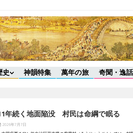
歴史
神韻特集
萬年の旅
奇聞・逸話
11年続く地面陥没 村民は命綱で眠る
2026年7月7日