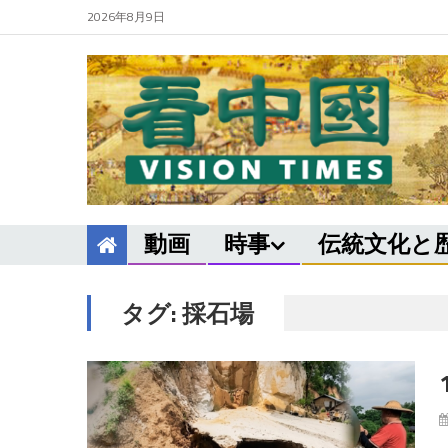
2026年8月9日
動画
時事
伝統文化と
タグ:
採石場