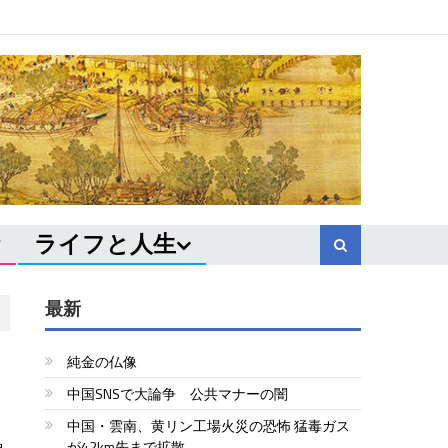
ライフと人生
最新
純金の仏像
中国SNSで大論争 公共マナーの闇
中国・雲南、黄リン工場火災の恐怖 猛毒ガス
が42km先まで拡散