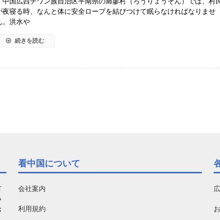
中国広西チワン族自治区平南県の廊廖村（ろうりょうそん）では、村
が夜寝る時、なんと体に安全ロープを結びつけて眠らなければなりませ
ん。洪水や
続きを読む
看中国について
有
会社案内
い
利用規約
お