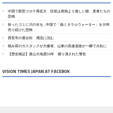
中国で新型コロナ再拡大 症状は発熱より激しい咳、患者たちの
悲鳴
拾ったゴミに川の水を…中国で「偽ミネラルウォーター」を30年
売り続けた恐怖
西安市の屋台街 濁流に沈む
積み荷のガスタンクが大爆発、山東の高速道路が一瞬で火柱に
【歴史検証】唐山大地震50年 握り潰された警告
VISION TIMES JAPAN AT FACEBOK