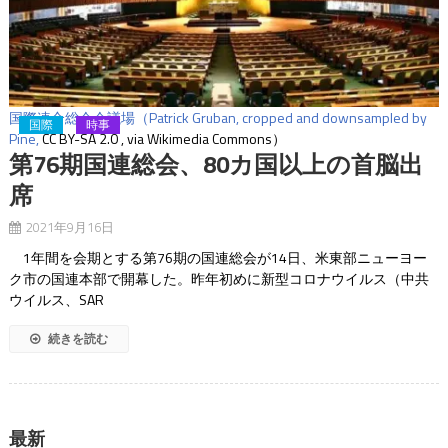
国際連合総会会議場（Patrick Gruban, cropped and downsampled by
国際
時事
Pine,
CC BY-SA 2.0
, via Wikimedia Commons）
第76期国連総会、80カ国以上の首脳出
席
2021年9月16日
1年間を会期とする第76期の国連総会が14日、米東部ニューヨー
ク市の国連本部で開幕した。昨年初めに新型コロナウイルス（中共
ウイルス、SAR
続きを読む
最新