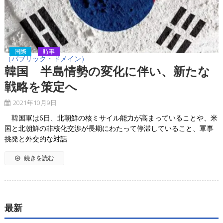
国際
時事
（パブリック・ドメイン）
韓国 半島情勢の変化に伴い、新たな
戦略を策定へ
2021年10月9日
韓国軍は6日、北朝鮮の核ミサイル能力が高まっていることや、米
国と北朝鮮の非核化交渉が長期にわたって停滞していること、軍事
挑発と外交的な対話
続きを読む
最新