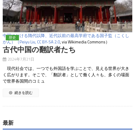
中国における隋代以降、近代以前の最高学府である国子監（こくし
歴史
かん）（Peiyu Liu,
CC BY-SA 2.0
, via Wikimedia Commons）
古代中国の翻訳者たち
2024年7月21日
現代社会では、一つでも外国語を学ぶことで、見える世界が大き
く広がります。そこで、「翻訳者」として働く人々も、多くの場面
で世界各国間のコミュ
続きを読む
最新