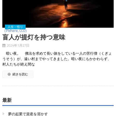
人生・悟り
（Pixhere, CC0）
盲人が提灯を持つ意味
2024年1月27日
暗い夜。 佛法を求めて長い旅をしている一人の苦行僧（くぎょ
うそう）が、遠い村までやってきました。暗い夜にもかかわらず、
村人たちが絶え間な
続きを読む
最新
夢の起業で資産を溶かす