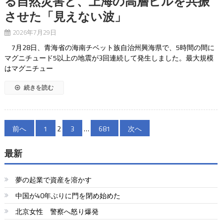
る自然災害と、上海の高層ビルを共振
させた「見えない波」
2026年7月29日
7月28日、青海省の海南チベット族自治州興海県で、5時間の間に
マグニチュード5以上の地震が3回連続して発生しました。最大規模
はマグニチュー
続きを読む
投
前へ
1
2
3
…
681
次へ
稿
最新
の
ペ
夢の起業で資産を溶かす
ー
中国が40年ぶりに門を閉め始めた
北京女性 警察へ怒り爆発
ジ