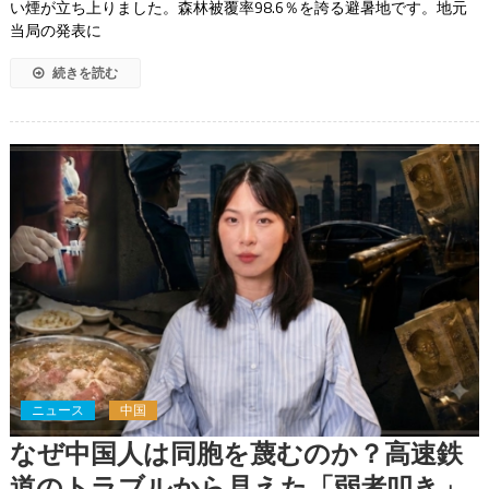
い煙が立ち上りました。森林被覆率98.6％を誇る避暑地です。地元
当局の発表に
続きを読む
ニュース
中国
なぜ中国人は同胞を蔑むのか？高速鉄
道のトラブルから見えた「弱者叩き」