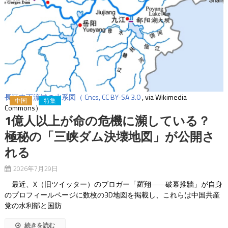
長江中下流域の水系図（ Cncs,
CC BY-SA 3.0
, via Wikimedia
中国
特集
Commons）
1億人以上が命の危機に瀕している？
極秘の「三峡ダム決壊地図」が公開さ
れる
2026年7月29日
最近、X（旧ツイッター）のブロガー「羅翔――破幕推牆」が自身
のプロフィールページに数枚の3D地図を掲載し、これらは中国共産
党の水利部と国防
続きを読む