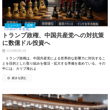
ニュース
国際
（ChatGPT AI 生成）
トランプ政権、中国共産党への対抗策
に数億ドル投資へ
2026年8月2日
トランプ政権は、中国共産党による世界的な影響力に対抗するこ
とを目的とした取り組みを復活・拡大する準備を進めている。その
中には、カリブ海およ
続きを読む