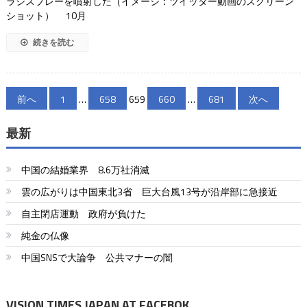
ラシスプレーを噴射した（イメージ：ツイッター動画のスクリーン
ショット） 10月
続きを読む
投
前へ
1
…
658
659
660
…
681
次へ
稿
最新
の
ペ
中国の結婚業界 8.6万社消滅
ー
雲の広がりは中国東北3省 巨大台風13号が沿岸部に急接近
自主閉店運動 政府が負けた
ジ
純金の仏像
送
中国SNSで大論争 公共マナーの闇
り
VISION TIMES JAPAN AT FACEBOK