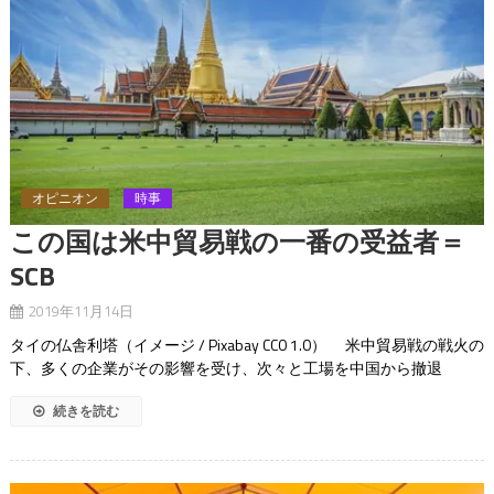
オピニオン
時事
この国は米中貿易戦の一番の受益者＝
SCB
2019年11月14日
タイの仏舎利塔（イメージ / Pixabay CC0 1.0） 米中貿易戦の戦火の
下、多くの企業がその影響を受け、次々と工場を中国から撤退
続きを読む