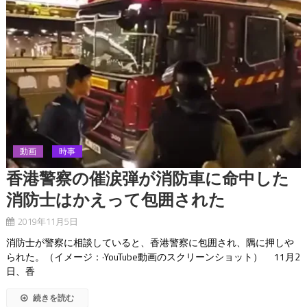
動画
時事
香港警察の催涙弾が消防車に命中した
消防士はかえって包囲された
2019年11月5日
消防士が警察に相談していると、香港警察に包囲され、隅に押しや
られた。（イメージ：·YouTube動画のスクリーンショット） 11月2
日、香
続きを読む