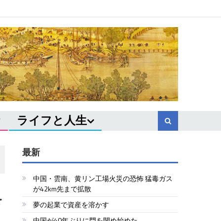
ライフと人生
最新
中国・雲南、黄リン工場火災の恐怖 猛毒ガス
が42km先まで拡散
を
夢の起業で資産を溶かす
中国が40年ぶりに門を閉め始めた