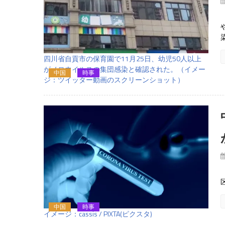
四川省自貢市の保育園で11月25日、幼児50人以上
がノロウイルスの集団感染と確認された。（イメー
中国
時事
ジ：ツイッター動画のスクリーンショット）
中国
時事
イメージ：cassis / PIXTA(ピクスタ)