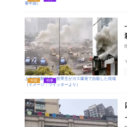
看中国）
上海で強制解体、世帯主がガス爆発で自殺した現場
中国
時事
（イメージ：ツイッターより）