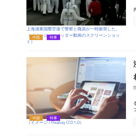
上海浦東国際空港で警察と職員が一時衝突した。
（イメージ：ツイッター動画のスクリーンショッ
中国
時事
ト）
中国
時事
（イメージ / Pixabay CC0 1.0）