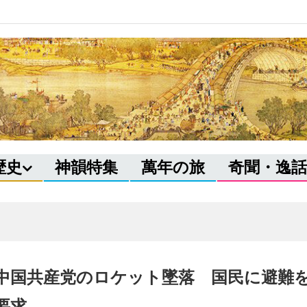
歴史
神韻特集
萬年の旅
奇聞・逸話
中国共産党のロケット墜落 国民に避難
要求