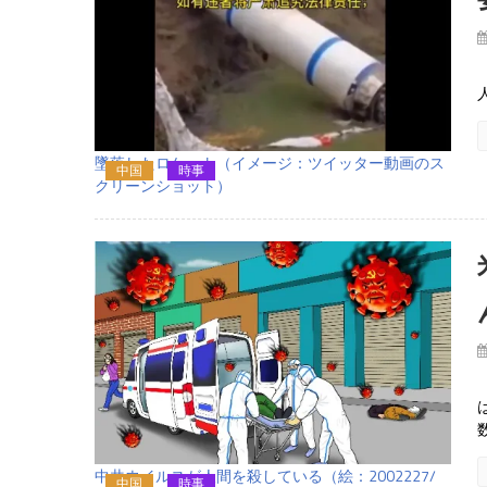
墜落したロケット（イメージ：ツイッター動画のス
中国
時事
クリーンショット）
中共ウイルスが人間を殺している（絵：2002227/
中国
時事