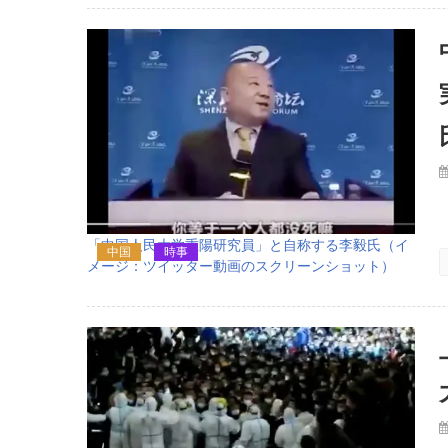
「中国人民大学重陽研究員」と自称する李毅氏（イ
中国
時事
メージ：ツイッター動画のスクリーンショット）