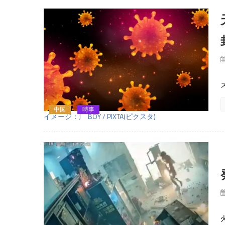
中国
時事
イメージ：J BOY / PIXTA(ピクスタ)