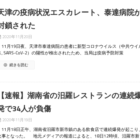
天津の疫病状況エスカレート、泰達病院
封鎖された
2020年11月20日
11月19日夜、天津市泰達病院の患者に新型コロナウイルス（中共ウイ
ス, SARS-CoV-2）の陽性が検出されたため、当局は疫病予防対策
続きを読む
【速報】湖南省の汨羅レストランの連続
発で34人が負傷
2020年11月19日
11月18日正午、湖南省汨羅市新市鎮のある飲食店で連続爆発が起こり
火事となった。 地元メディアの報道によると、18日12時頃、汨羅市新