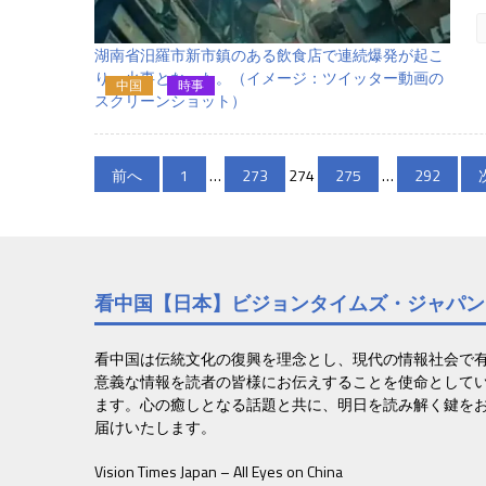
湖南省汨羅市新市鎮のある飲食店で連続爆発が起こ
り、火事となった。（イメージ：ツイッター動画の
中国
時事
スクリーンショット）
投
前へ
1
…
273
274
275
…
292
稿
の
ペ
看中国【日本】ビジョンタイムズ・ジャパン
ー
ジ
看中国は伝統文化の復興を理念とし、現代の情報社会で
意義な情報を読者の皆様にお伝えすることを使命として
送
ます。心の癒しとなる話題と共に、明日を読み解く鍵を
届けいたします。
り
Vision Times Japan – All Eyes on China